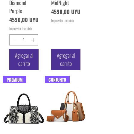
Diamond
MidNight
Purple
Precio
4590,00 UYU
Precio
4590,00 UYU
Impuesto incluido
Impuesto incluido
Agregar al
Agregar al
carrito
carrito
PREMIUM
CONJUNTO