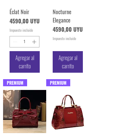
Éclat Noir
Nocturne
Elegance
Precio
4590,00 UYU
Precio
4590,00 UYU
Impuesto incluido
Impuesto incluido
Agregar al
Agregar al
carrito
carrito
PREMIUM
PREMIUM