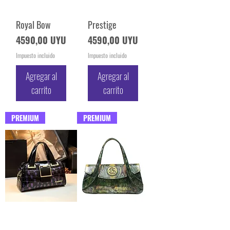
Royal Bow
Prestige
Precio
Precio
4590,00 UYU
4590,00 UYU
Impuesto incluido
Impuesto incluido
Agregar al
Agregar al
carrito
carrito
PREMIUM
PREMIUM