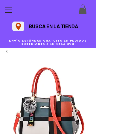
BUSCA EN LA TIENDA
Envío estándar gratuito en pedidos
superiores a $U 2500 uyu