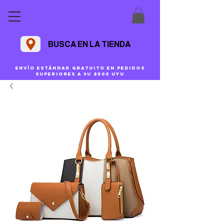
BUSCA EN LA TIENDA
Envío estándar gratuito en pedidos
superiores a $U 2500 uyu