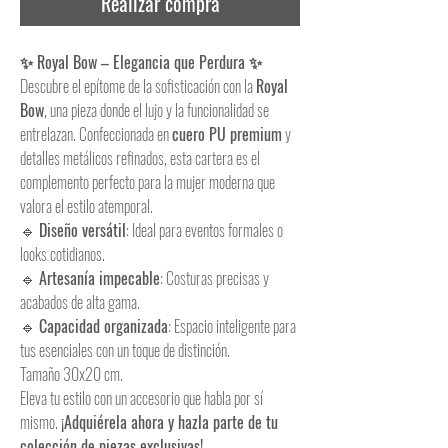
Realizar compra
✨ Royal Bow – Elegancia que Perdura ✨
Descubre el epítome de la sofisticación con la
Royal
Bow
, una pieza donde el lujo y la funcionalidad se
entrelazan. Confeccionada en
cuero PU premium
y
detalles metálicos refinados, esta cartera es el
complemento perfecto para la mujer moderna que
valora el estilo atemporal.
🔹
Diseño versátil
: Ideal para eventos formales o
looks cotidianos.
🔹
Artesanía impecable
: Costuras precisas y
acabados de alta gama.
🔹
Capacidad organizada
: Espacio inteligente para
tus esenciales con un toque de distinción.
Tamaño 30x20 cm.
Eleva tu estilo con un accesorio que habla por sí
mismo.
¡Adquiérela ahora y hazla parte de tu
colección de piezas exclusivas!