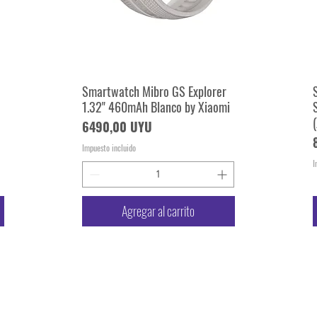
Smartwatch Mibro GS Explorer
Vista rápida
1.32" 460mAh Blanco by Xiaomi
Precio
6490,00 UYU
Impuesto incluido
I
Agregar al carrito