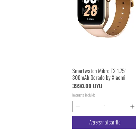
Smartwatch Mibro T2 1.75"
Vista rápida
300mAh Dorado by Xiaomi
Precio
3990,00 UYU
Impuesto incluido
Agregar al carrito