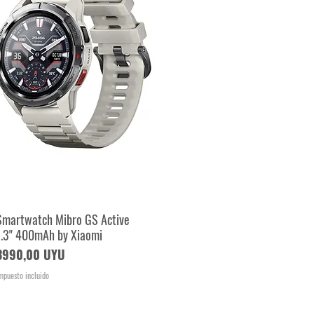
Smartwatch Mibro GS Active
Vista rápida
1.3" 400mAh by Xiaomi
Precio
3990,00 UYU
mpuesto incluido