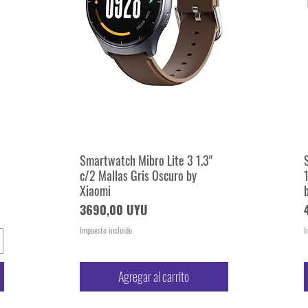
Smartwatch Mibro Lite 3 1.3"
Vista rápida
c/2 Mallas Gris Oscuro by
Xiaomi
Precio
3690,00 UYU
Impuesto incluido
I
Agregar al carrito