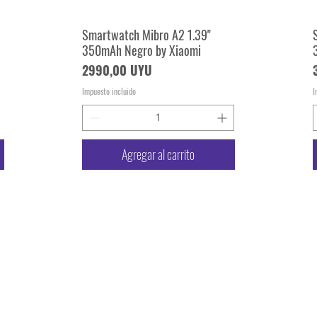
Smartwatch Mibro A2 1.39"
Vista rápida
350mAh Negro by Xiaomi
Precio
2990,00 UYU
Impuesto incluido
I
Agregar al carrito