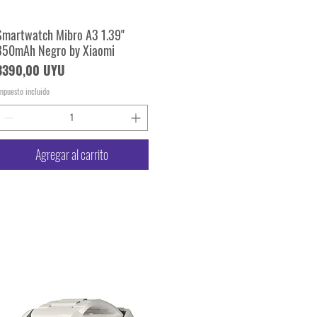
Smartwatch Mibro A3 1.39"
Vista rápida
350mAh Negro by Xiaomi
Precio
3390,00 UYU
mpuesto incluido
Agregar al carrito