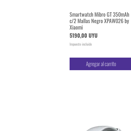
Smartwatch Mibro GT 350mAh
Vista rápida
c/2 Mallas Negro XPAW026 by
Xiaomi
Precio
5190,00 UYU
Impuesto incluido
Agregar al carrito