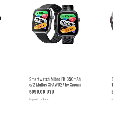
Smartwatch Mibro Fit 350mAh
Vista rápida
c/2 Mallas XPAW027 by Xiaomi
Precio
5090,00 UYU
Impuesto incluido
I