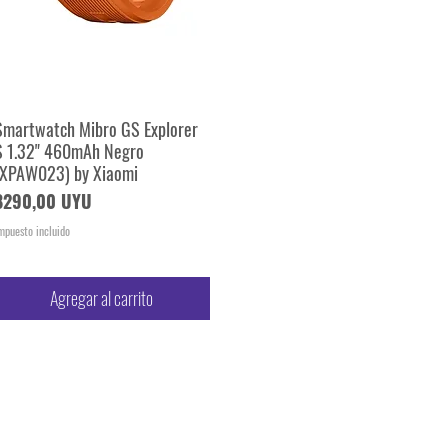
Smartwatch Mibro GS Explorer
Vista rápida
S 1.32" 460mAh Negro
(XPAW023) by Xiaomi
Precio
8290,00 UYU
mpuesto incluido
Agregar al carrito