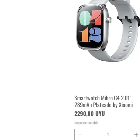
Smartwatch Mibro C4 2.01"
Vista rápida
289mAh Plateado by Xiaomi
Precio
2290,00 UYU
Impuesto incluido