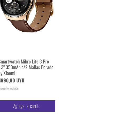
Smartwatch Mibro Lite 3 Pro
Vista rápida
1.3" 350mAh c/2 Mallas Dorado
by Xiaomi
Precio
4690,00 UYU
mpuesto incluido
Agregar al carrito