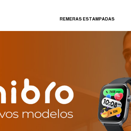
ándar gratuito en pedidos superiores a $U 250
REMERAS ESTAMPADAS