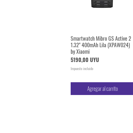
Smartwatch Mibro GS Active 2
Vista rápida
1.32" 400mAh Lila (XPAW024)
by Xiaomi
Precio
5190,00 UYU
Impuesto incluido
Agregar al carrito