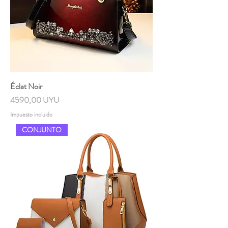
Éclat Noir
Precio
4590,00 UYU
Impuesto incluido
CONJUNTO