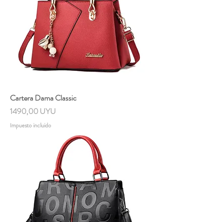
Cartera Dama Classic
Precio
1490,00 UYU
Impuesto incluido