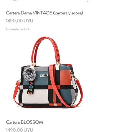
Cartera Dama VINTAGE (cartera y sobre)
Precio
1490,00 UYU
Impuesto incluido
Cartera BLOSSOM
Precio
1490,00 UYU