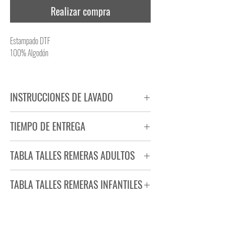
Realizar compra
Estampado DTF
100% Algodón
INSTRUCCIONES DE LAVADO
NO PLANCHAR ESTAMPADO
TIEMPO DE ENTREGA
NO UTILIZAR SECADORA
Tiempo estimado de entrega de 72 a 96 hs.
TABLA TALLES REMERAS ADULTOS
Producto bajo demanda.
TABLA TALLES REMERAS INFANTILES
TALLE
ANCHO
LARGO
S
44
71
TALLE
ANCHO
LARGO