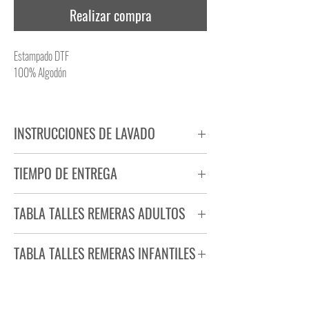
Realizar compra
Estampado DTF
100% Algodón
INSTRUCCIONES DE LAVADO
NO PLANCHAR ESTAMPADO
TIEMPO DE ENTREGA
NO UTILIZAR SECADORA
Tiempo estimado de entrega de 72 a 96 hs.
TABLA TALLES REMERAS ADULTOS
Producto bajo demanda.
TABLA TALLES REMERAS INFANTILES
TALLE
ANCHO
LARGO
S
44
71
TALLE
ANCHO
LARGO