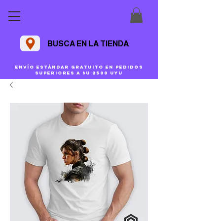
BUSCA EN LA TIENDA
Envío estándar gratuito en pedidos
superiores a $U 2500 uyu