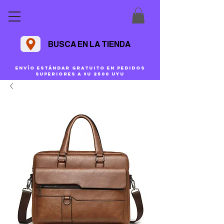
BUSCA EN LA TIENDA
Envío estándar gratuito en pedidos
superiores a $U 2500 uyu