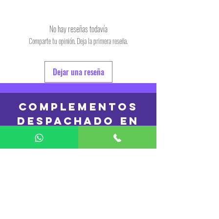
Tamaño : 38 x 30 x 11 cm
Materia: Cuero PU del alta calidad
Forro: Poliéster
No hay reseñas todavía
Comparte tu opinión. Deja la primera reseña.
Dejar una reseña
COMPLEMENTOS
DESPACHADO en
24hs
REMERAS
DESPACHADO en
48 hs