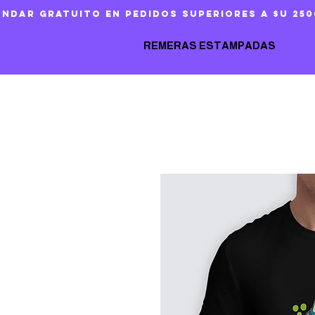
ándar gratuito en pedidos superiores a $U 250
REMERAS ESTAMPADAS