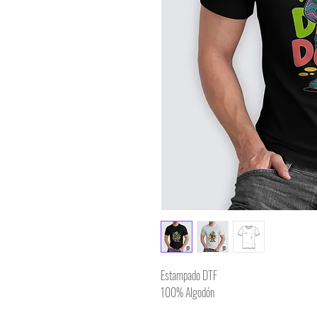
Estampado DTF
100% Algodón