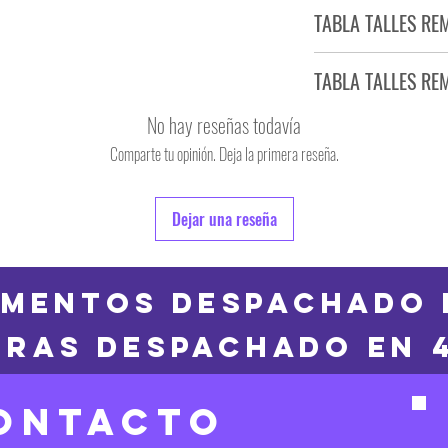
Tiempo estimado de entr
TABLA TALLES RE
Producto bajo demand
TABLA TALLES RE
TALLE
No hay reseñas todavía
S
Comparte tu opinión. Deja la primera reseña.
TALLE
M
6
Dejar una reseña
L
8
XL
10
MENTOS DESPACHADO 
2XL
RAS DESPACHADO en 
12
3XL
14
ONTACTO
16
Las medidas puedes t