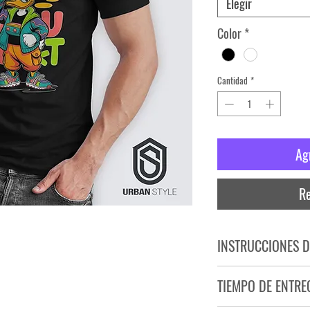
Elegir
Color
*
Cantidad
*
Ag
Re
INSTRUCCIONES D
NO PLANCHAR ESTAM
TIEMPO DE ENTRE
NO UTILIZAR SECADO