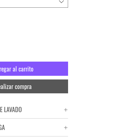
regar al carrito
alizar compra
E LAVADO
PADO
GA
RA