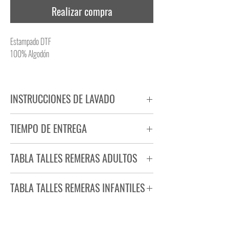
Realizar compra
Estampado DTF
100% Algodón
INSTRUCCIONES DE LAVADO
NO PLANCHAR ESTAMPADO
TIEMPO DE ENTREGA
NO UTILIZAR SECADORA
Tiempo estimado de entrega de 72 a 96 hs.
TABLA TALLES REMERAS ADULTOS
Producto bajo demanda.
TABLA TALLES REMERAS INFANTILES
TALLE
ANCHO
LARGO
S
44
71
TALLE
ANCHO
LARGO