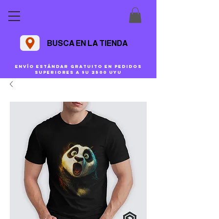
BUSCA EN LA TIENDA
Envío estándar gratuito en pedidos
superiores a $U 2500 uyu