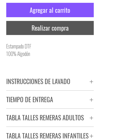
Agregar al carrito
Realizar compra
Estampado DTF
100% Algodón
INSTRUCCIONES DE LAVADO
NO PLANCHAR ESTAMPADO
TIEMPO DE ENTREGA
NO UTILIZAR SECADORA
Tiempo estimado de entrega de 72 a 96 hs.
TABLA TALLES REMERAS ADULTOS
Producto bajo demanda.
TABLA TALLES REMERAS INFANTILES