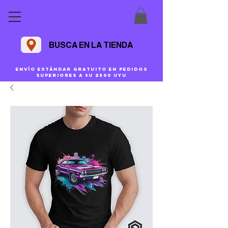
BUSCA EN LA TIENDA
Envío estándar gratuito en pedidos
superiores a $U 2500 uyu