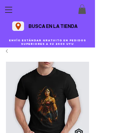
BUSCA EN LA TIENDA
Envío estándar gratuito en pedidos
superiores a $U 2500 uyu