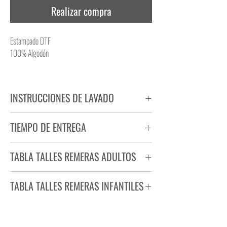
Realizar compra
Estampado DTF
100% Algodón
INSTRUCCIONES DE LAVADO
NO PLANCHAR ESTAMPADO
TIEMPO DE ENTREGA
NO UTILIZAR SECADORA
Tiempo estimado de entrega de 72 a 96 hs.
TABLA TALLES REMERAS ADULTOS
Producto bajo demanda.
TABLA TALLES REMERAS INFANTILES
TALLE
ANCHO
LARGO
S
44
71
TALLE
ANCHO
LARGO