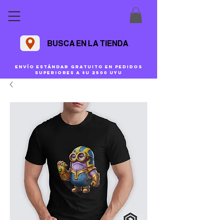
BUSCA EN LA TIENDA
Envío estándar gratuito en pedidos
superiores a $U 2500 uyu