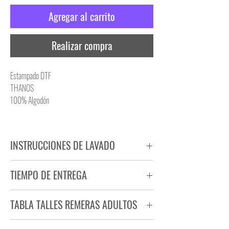
Agregar al carrito
Realizar compra
Estampado DTF
THANOS
100% Algodón
INSTRUCCIONES DE LAVADO
NO PLANCHAR ESTAMPADO
TIEMPO DE ENTREGA
NO UTILIZAR SECADORA
Tiempo estimado de entrega de 72 a 96 hs.
TABLA TALLES REMERAS ADULTOS
Producto bajo demanda.