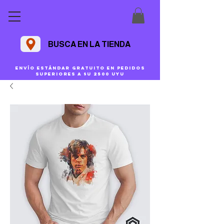
BUSCA EN LA TIENDA
Envío estándar gratuito en pedidos
superiores a $U 2500 uyu