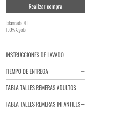
Realizar compra
Estampado DTF
100% Algodón
INSTRUCCIONES DE LAVADO
NO PLANCHAR ESTAMPADO
TIEMPO DE ENTREGA
NO UTILIZAR SECADORA
Tiempo estimado de entrega de 72 a 96 hs.
TABLA TALLES REMERAS ADULTOS
Producto bajo demanda.
TABLA TALLES REMERAS INFANTILES
TALLE
ANCHO
LARGO
S
44
71
TALLE
ANCHO
LARGO