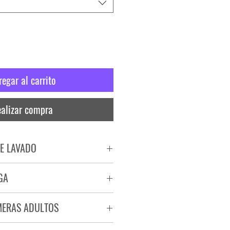
regar al carrito
alizar compra
E LAVADO
PADO
GA
RA
ega de 72 a 96 hs.
MERAS ADULTOS
a.