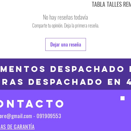
TABLA TALLES RE
TALLE
No hay reseñas todavía
S
Comparte tu opinión. Deja la primera reseña.
TALLE
M
6
Dejar una reseña
L
8
XL
10
MENTOS DESPACHADO 
2XL
RAS DESPACHADO en 
12
3XL
14
ONTACTO
16
Las medidas puedes t
tore@gmail.com - 091909553
Las medidas pueden t
CAS DE GARANTÍA