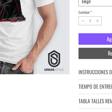
Elegir
Cantidad
*
Ag
Re
INSTRUCCIONES D
NO PLANCHAR ESTAM
TIEMPO DE ENTRE
NO UTILIZAR SECADO
Tiempo estimado de entr
TABLA TALLES RE
Producto bajo demand