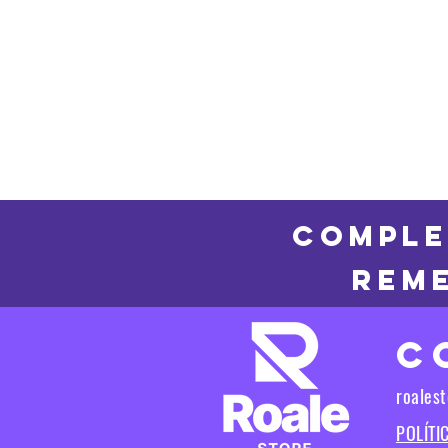
COMPLE
REME
C
roales
POLÍTI