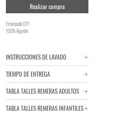
Realizar compra
Estampado DTF
100% Algodón
INSTRUCCIONES DE LAVADO
NO PLANCHAR ESTAMPADO
TIEMPO DE ENTREGA
NO UTILIZAR SECADORA
Tiempo estimado de entrega de 72 a 96 hs.
TABLA TALLES REMERAS ADULTOS
Producto bajo demanda.
TABLA TALLES REMERAS INFANTILES
TALLE
ANCHO
LARGO
S
44
71
TALLE
ANCHO
LARGO