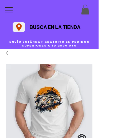
BUSCA EN LA TIENDA
Envío estándar gratuito en pedidos
superiores a $U 2500 uyu