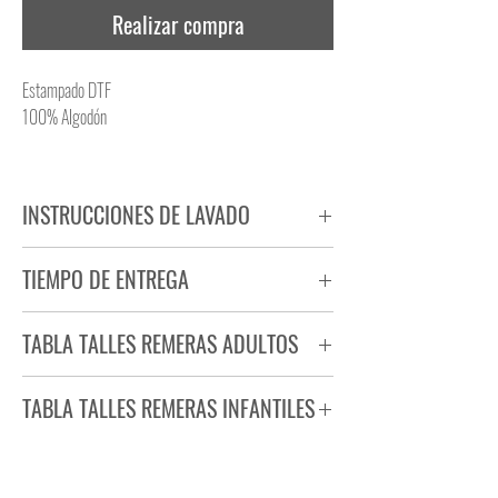
Realizar compra
Estampado DTF
100% Algodón
INSTRUCCIONES DE LAVADO
NO PLANCHAR ESTAMPADO
TIEMPO DE ENTREGA
NO UTILIZAR SECADORA
Tiempo estimado de entrega de 72 a 96 hs.
TABLA TALLES REMERAS ADULTOS
Producto bajo demanda.
TABLA TALLES REMERAS INFANTILES
TALLE
ANCHO
LARGO
S
44
71
TALLE
ANCHO
LARGO