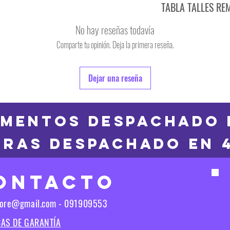
TABLA TALLES RE
TALLE
No hay reseñas todavía
S
Comparte tu opinión. Deja la primera reseña.
TALLE
M
6
Dejar una reseña
L
8
XL
10
MENTOS DESPACHADO 
2XL
RAS DESPACHADO en 
12
3XL
14
ONTACTO
16
Las medidas puedes t
tore@gmail.com - 091909553
Las medidas pueden t
CAS DE GARANTÍA