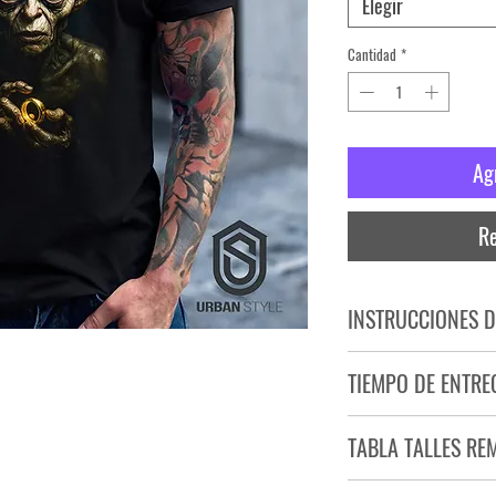
Elegir
Cantidad
*
Ag
Re
INSTRUCCIONES D
NO PLANCHAR ESTAM
TIEMPO DE ENTRE
NO UTILIZAR SECADO
Tiempo estimado de entr
TABLA TALLES RE
Producto bajo demand