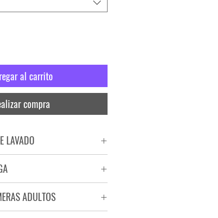
regar al carrito
alizar compra
E LAVADO
PADO
GA
RA
ega de 72 a 96 hs.
MERAS ADULTOS
a.