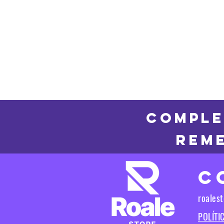
COMPLE
REME
C
roales
POLÍTI