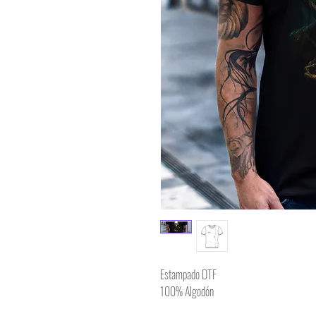
Estampado DTF
100% Algodón