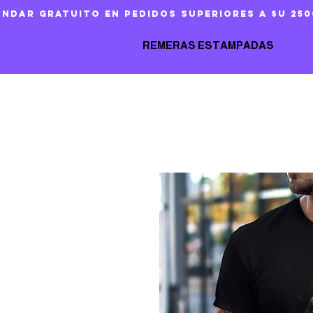
ándar gratuito en pedidos superiores a $U 250
REMERAS ESTAMPADAS