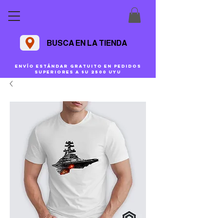
BUSCA EN LA TIENDA
Envío estándar gratuito en pedidos
superiores a $U 2500 uyu