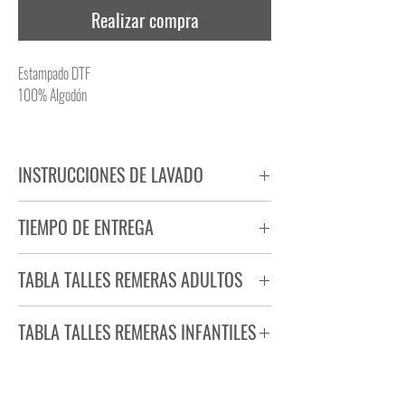
Realizar compra
Estampado DTF
100% Algodón
INSTRUCCIONES DE LAVADO
NO PLANCHAR ESTAMPADO
TIEMPO DE ENTREGA
NO UTILIZAR SECADORA
Tiempo estimado de entrega de 72 a 96 hs.
TABLA TALLES REMERAS ADULTOS
Producto bajo demanda.
TABLA TALLES REMERAS INFANTILES
TALLE
ANCHO
LARGO
S
44
71
TALLE
ANCHO
LARGO