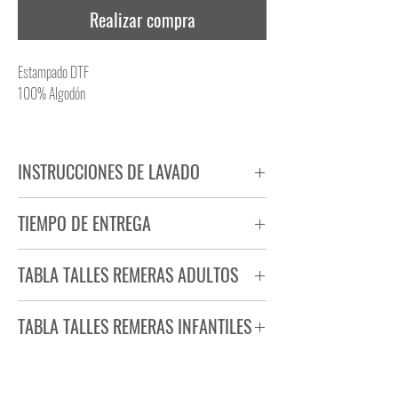
Realizar compra
Estampado DTF
100% Algodón
INSTRUCCIONES DE LAVADO
NO PLANCHAR ESTAMPADO
TIEMPO DE ENTREGA
NO UTILIZAR SECADORA
Tiempo estimado de entrega de 72 a 96 hs.
TABLA TALLES REMERAS ADULTOS
Producto bajo demanda.
TABLA TALLES REMERAS INFANTILES
TALLE
ANCHO
LARGO
S
44
71
TALLE
ANCHO
LARGO