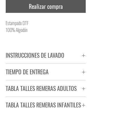
Realizar compra
Estampado DTF
100% Algodón
INSTRUCCIONES DE LAVADO
NO PLANCHAR ESTAMPADO
TIEMPO DE ENTREGA
NO UTILIZAR SECADORA
Tiempo estimado de entrega de 72 a 96 hs.
TABLA TALLES REMERAS ADULTOS
Producto bajo demanda.
TABLA TALLES REMERAS INFANTILES
TALLE
ANCHO
LARGO
S
44
71
TALLE
ANCHO
LARGO