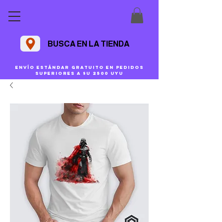
BUSCA EN LA TIENDA
Envío estándar gratuito en pedidos
superiores a $U 2500 uyu