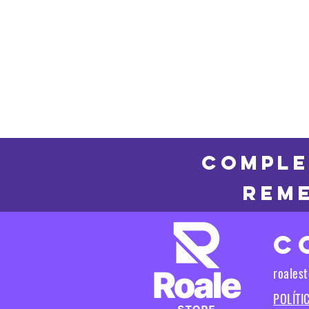
COMPLE
REME
C
roales
POLÍTI