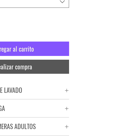
regar al carrito
alizar compra
E LAVADO
PADO
GA
RA
ega de 72 a 96 hs.
MERAS ADULTOS
a.