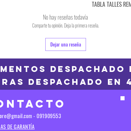
TABLA TALLES RE
TALLE
No hay reseñas todavía
S
Comparte tu opinión. Deja la primera reseña.
TALLE
M
6
Dejar una reseña
L
8
XL
10
MENTOS DESPACHADO 
2XL
RAS DESPACHADO en 
12
3XL
14
ONTACTO
16
Las medidas puedes t
tore@gmail.com - 091909553
Las medidas pueden t
CAS DE GARANTÍA