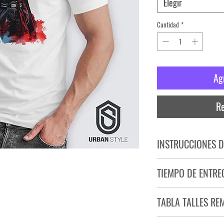
Elegir
Cantidad
*
Ag
Re
INSTRUCCIONES D
NO PLANCHAR ESTAM
TIEMPO DE ENTRE
NO UTILIZAR SECADO
Tiempo estimado de entr
TABLA TALLES RE
Producto bajo demand