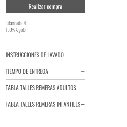
Realizar compra
Estampado DTF
100% Algodón
INSTRUCCIONES DE LAVADO
NO PLANCHAR ESTAMPADO
TIEMPO DE ENTREGA
NO UTILIZAR SECADORA
Tiempo estimado de entrega de 72 a 96 hs.
TABLA TALLES REMERAS ADULTOS
Producto bajo demanda.
TABLA TALLES REMERAS INFANTILES
TALLE
ANCHO
LARGO
S
44
71
TALLE
ANCHO
LARGO