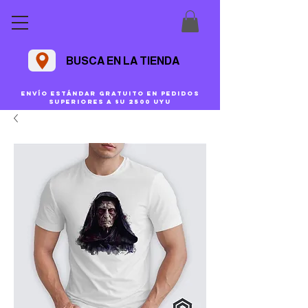
BUSCA EN LA TIENDA
Envío estándar gratuito en pedidos
superiores a $U 2500 uyu