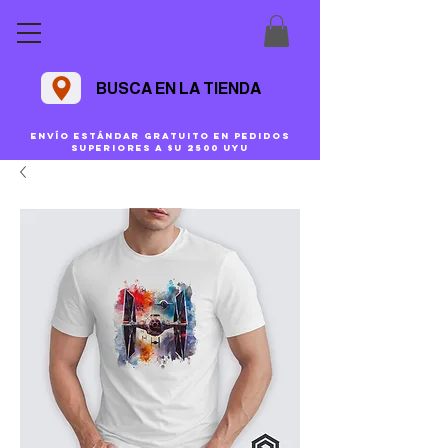
BUSCA EN LA TIENDA
Envío estándar gratuito en pedidos
superiores a $U 2500 uyu