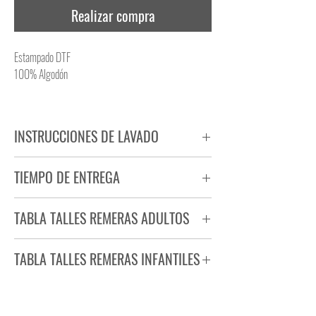
Realizar compra
Estampado DTF
100% Algodón
INSTRUCCIONES DE LAVADO
NO PLANCHAR ESTAMPADO
TIEMPO DE ENTREGA
NO UTILIZAR SECADORA
Tiempo estimado de entrega de 72 a 96 hs.
TABLA TALLES REMERAS ADULTOS
Producto bajo demanda.
TABLA TALLES REMERAS INFANTILES
TALLE
ANCHO
LARGO
S
44
71
TALLE
ANCHO
LARGO