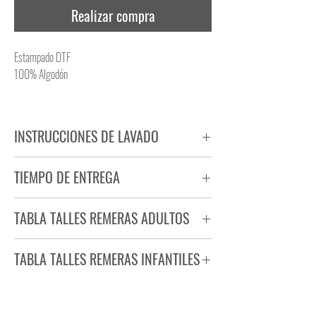
Realizar compra
Estampado DTF
100% Algodón
INSTRUCCIONES DE LAVADO
NO PLANCHAR ESTAMPADO
TIEMPO DE ENTREGA
NO UTILIZAR SECADORA
Tiempo estimado de entrega de 72 a 96 hs.
TABLA TALLES REMERAS ADULTOS
Producto bajo demanda.
TABLA TALLES REMERAS INFANTILES
TALLE
ANCHO
LARGO
S
44
71
TALLE
ANCHO
LARGO