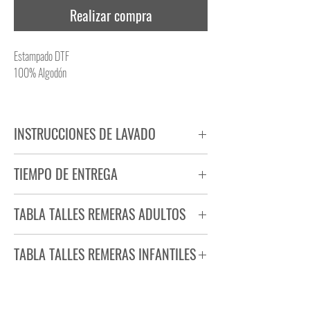
Realizar compra
Estampado DTF
100% Algodón
INSTRUCCIONES DE LAVADO
NO PLANCHAR ESTAMPADO
TIEMPO DE ENTREGA
NO UTILIZAR SECADORA
Tiempo estimado de entrega de 72 a 96 hs.
TABLA TALLES REMERAS ADULTOS
Producto bajo demanda.
TABLA TALLES REMERAS INFANTILES
TALLE
ANCHO
LARGO
S
44
71
TALLE
ANCHO
LARGO