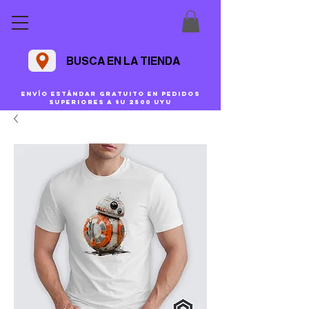
BUSCA EN LA TIENDA
Envío estándar gratuito en pedidos
superiores a $U 2500 uyu