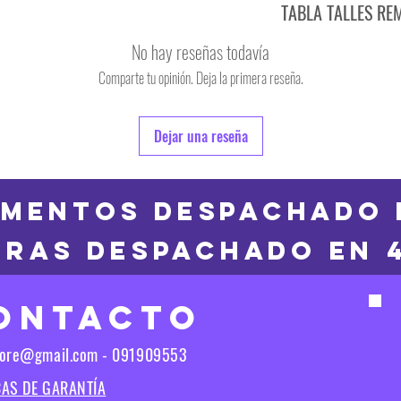
TABLA TALLES RE
TALLE
No hay reseñas todavía
S
Comparte tu opinión. Deja la primera reseña.
TALLE
M
6
Dejar una reseña
L
8
XL
10
MENTOS DESPACHADO 
2XL
RAS DESPACHADO en 
12
3XL
14
ONTACTO
16
Las medidas puedes t
tore@gmail.com - 091909553
Las medidas pueden t
CAS DE GARANTÍA