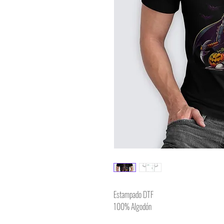
Estampado DTF
100% Algodón