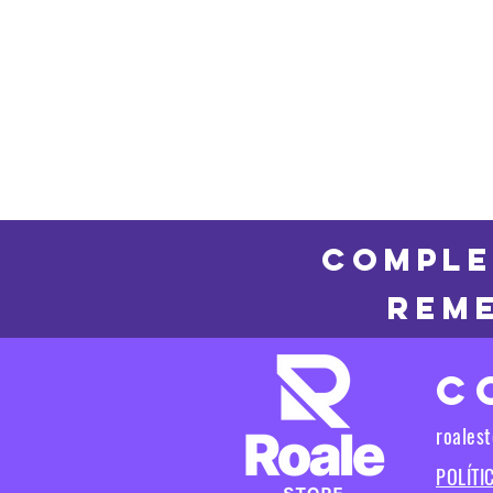
COMPLE
REME
C
roales
POLÍTI