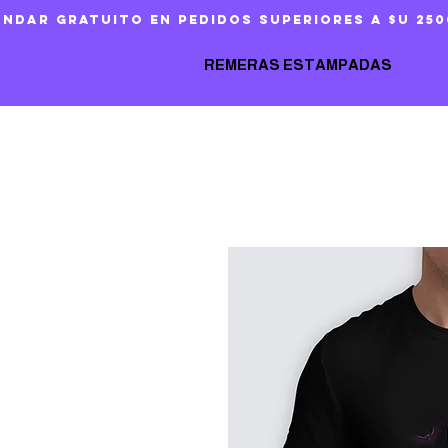
ándar gratuito en pedidos superiores a $U 250
REMERAS ESTAMPADAS