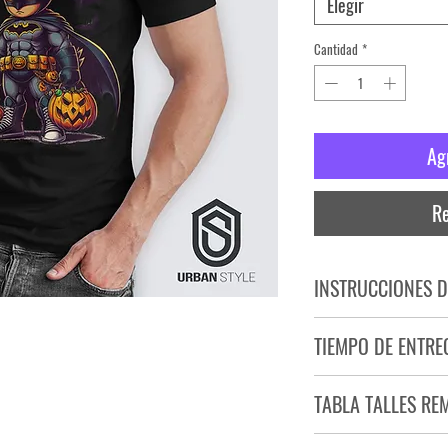
Elegir
Cantidad
*
Ag
Re
INSTRUCCIONES D
NO PLANCHAR ESTAM
TIEMPO DE ENTRE
NO UTILIZAR SECADO
Tiempo estimado de entr
TABLA TALLES RE
Producto bajo demand