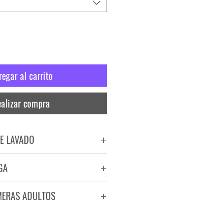
regar al carrito
alizar compra
E LAVADO
PADO
GA
RA
ega de 72 a 96 hs.
MERAS ADULTOS
a.