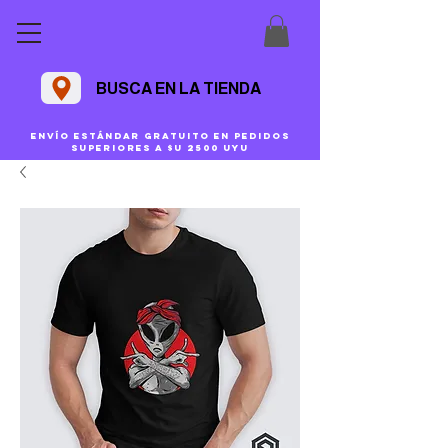
BUSCA EN LA TIENDA
Envío estándar gratuito en pedidos
superiores a $U 2500 uyu