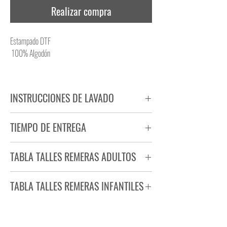
Realizar compra
Estampado DTF
100% Algodón
INSTRUCCIONES DE LAVADO
NO PLANCHAR ESTAMPADO
TIEMPO DE ENTREGA
NO UTILIZAR SECADORA
Tiempo estimado de entrega de 72 a 96 hs.
TABLA TALLES REMERAS ADULTOS
Producto bajo demanda.
TABLA TALLES REMERAS INFANTILES
TALLE
ANCHO
LARGO
S
44
71
TALLE
ANCHO
LARGO