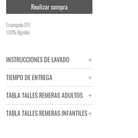
Realizar compra
Estampado DTF
100% Algodón
INSTRUCCIONES DE LAVADO
NO PLANCHAR ESTAMPADO
TIEMPO DE ENTREGA
NO UTILIZAR SECADORA
Tiempo estimado de entrega de 72 a 96 hs.
TABLA TALLES REMERAS ADULTOS
Producto bajo demanda.
TABLA TALLES REMERAS INFANTILES
TALLE
ANCHO
LARGO
S
44
71
TALLE
ANCHO
LARGO