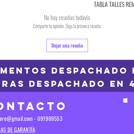
TABLA TALLES RE
TALLE
No hay reseñas todavía
S
Comparte tu opinión. Deja la primera reseña.
TALLE
M
6
Dejar una reseña
L
8
XL
10
MENTOS DESPACHADO 
2XL
RAS DESPACHADO en 
12
3XL
14
ONTACTO
16
Las medidas puedes t
tore@gmail.com - 091909553
Las medidas pueden t
CAS DE GARANTÍA