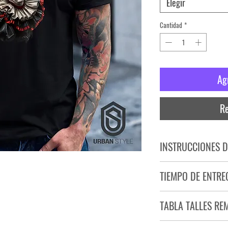
Elegir
Cantidad
*
Ag
Re
INSTRUCCIONES D
NO PLANCHAR ESTAM
TIEMPO DE ENTRE
NO UTILIZAR SECADO
Tiempo estimado de entr
TABLA TALLES RE
Producto bajo demand