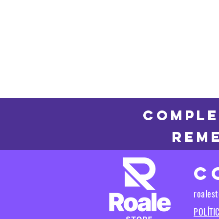
COMPLE
REME
C
roales
POLÍTI