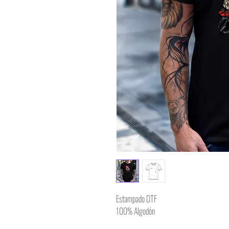
Estampado DTF
100% Algodón