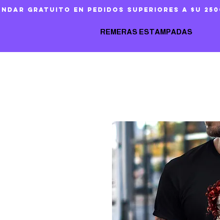
ándar gratuito en pedidos superiores a $U 250
REMERAS ESTAMPADAS