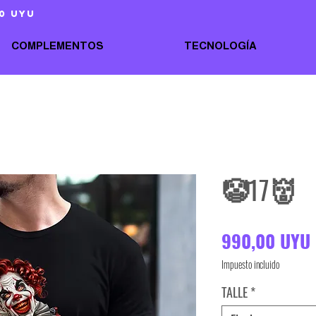
0 uyu
COMPLEMENTOS
TECNOLOGÍA
🤡17👹
990,00 UYU
Impuesto incluido
TALLE
*