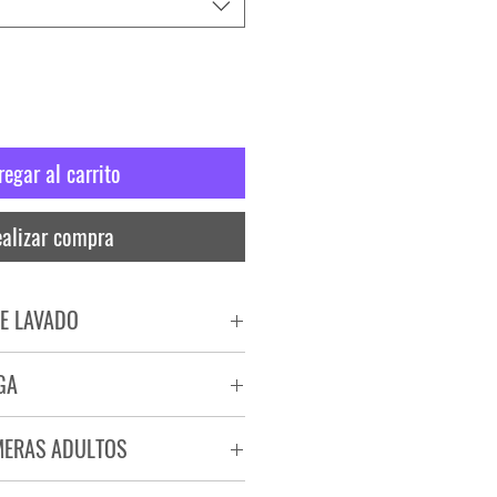
regar al carrito
alizar compra
E LAVADO
PADO
GA
RA
ega de 72 a 96 hs.
MERAS ADULTOS
a.