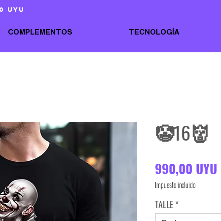
0 uyu
COMPLEMENTOS
TECNOLOGÍA
🤡16👹
990,00 UYU
Impuesto incluido
TALLE
*