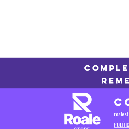
COMPLE
REME
C
roales
POLÍTI