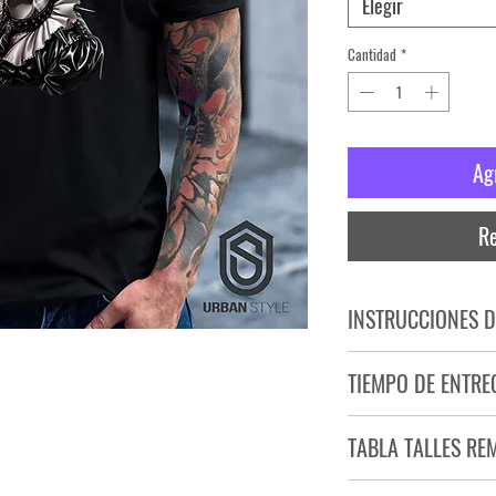
Elegir
Cantidad
*
Ag
Re
INSTRUCCIONES D
NO PLANCHAR ESTAM
TIEMPO DE ENTRE
NO UTILIZAR SECADO
Tiempo estimado de entr
TABLA TALLES RE
Producto bajo demand