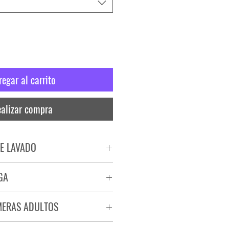
regar al carrito
alizar compra
E LAVADO
PADO
GA
RA
ega de 72 a 96 hs.
MERAS ADULTOS
a.