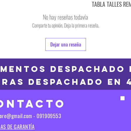
TABLA TALLES RE
TALLE
No hay reseñas todavía
S
Comparte tu opinión. Deja la primera reseña.
TALLE
M
6
Dejar una reseña
L
8
XL
10
MENTOS DESPACHADO 
2XL
RAS DESPACHADO en 
12
3XL
14
ONTACTO
16
Las medidas puedes t
tore@gmail.com - 091909553
Las medidas pueden t
CAS DE GARANTÍA