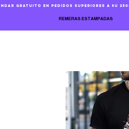
ándar gratuito en pedidos superiores a $U 250
REMERAS ESTAMPADAS