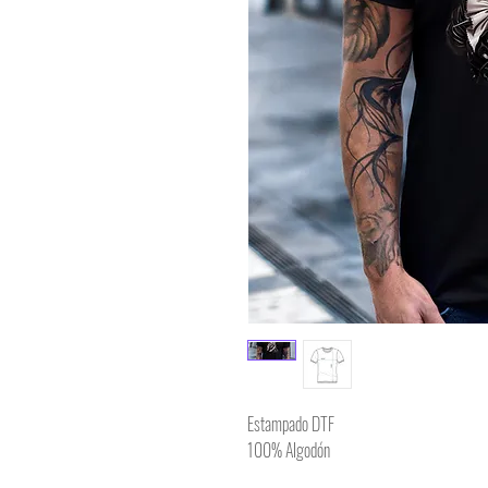
Estampado DTF
100% Algodón