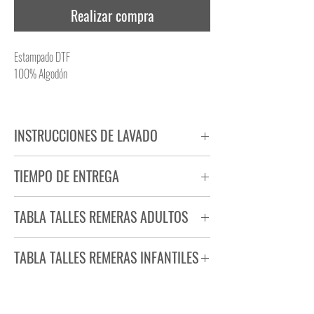
Realizar compra
Estampado DTF
100% Algodón
INSTRUCCIONES DE LAVADO
NO PLANCHAR ESTAMPADO
TIEMPO DE ENTREGA
NO UTILIZAR SECADORA
Tiempo estimado de entrega de 72 a 96 hs.
TABLA TALLES REMERAS ADULTOS
Producto bajo demanda.
TABLA TALLES REMERAS INFANTILES
TALLE
ANCHO
LARGO
S
44
71
TALLE
ANCHO
LARGO