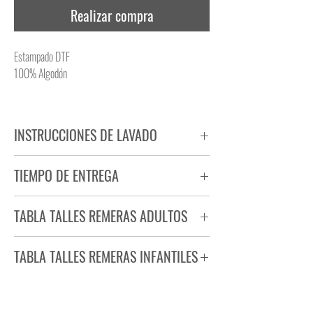
Realizar compra
Estampado DTF
100% Algodón
INSTRUCCIONES DE LAVADO
NO PLANCHAR ESTAMPADO
TIEMPO DE ENTREGA
NO UTILIZAR SECADORA
Tiempo estimado de entrega de 72 a 96 hs.
TABLA TALLES REMERAS ADULTOS
Producto bajo demanda.
TABLA TALLES REMERAS INFANTILES
TALLE
ANCHO
LARGO
S
44
71
TALLE
ANCHO
LARGO