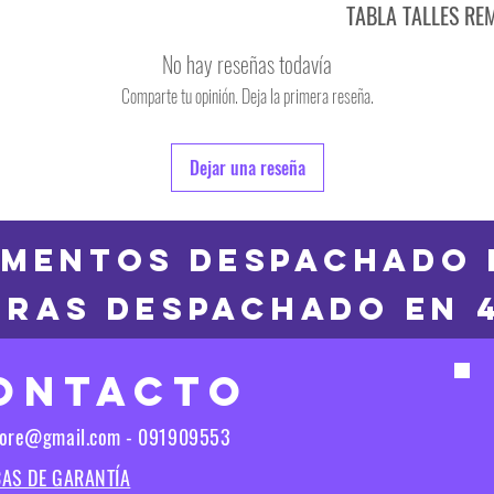
TABLA TALLES RE
TALLE
No hay reseñas todavía
S
Comparte tu opinión. Deja la primera reseña.
TALLE
M
6
Dejar una reseña
L
8
XL
10
MENTOS DESPACHADO 
2XL
RAS DESPACHADO en 
12
3XL
14
ONTACTO
16
Las medidas puedes t
tore@gmail.com - 091909553
Las medidas pueden t
CAS DE GARANTÍA