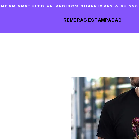
ándar gratuito en pedidos superiores a $U 250
REMERAS ESTAMPADAS