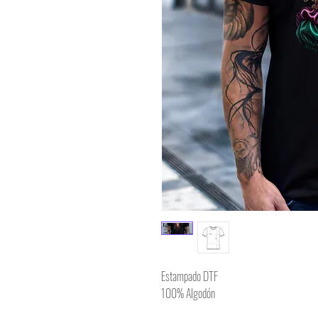
Estampado DTF
100% Algodón