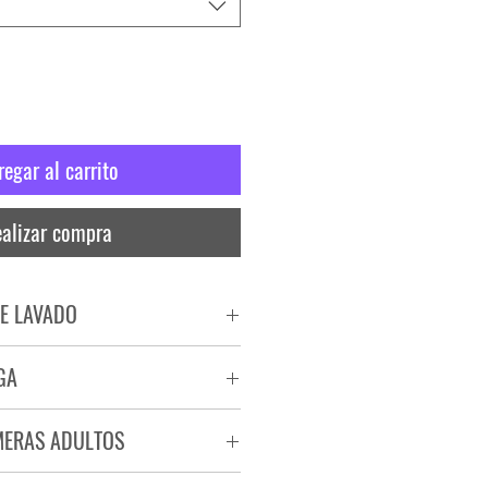
regar al carrito
alizar compra
E LAVADO
PADO
GA
RA
ega de 72 a 96 hs.
MERAS ADULTOS
a.