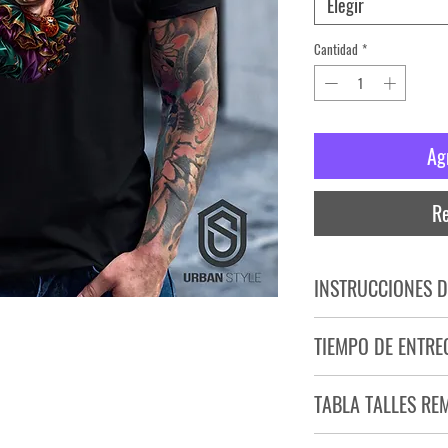
Elegir
Cantidad
*
Ag
Re
INSTRUCCIONES D
NO PLANCHAR ESTAM
TIEMPO DE ENTRE
NO UTILIZAR SECADO
Tiempo estimado de entr
TABLA TALLES RE
Producto bajo demand