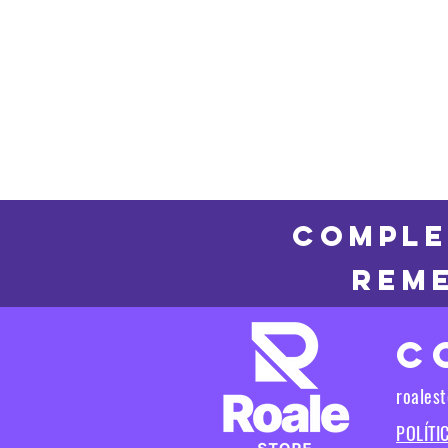
COMPLE
REME
C
roales
POLÍTI