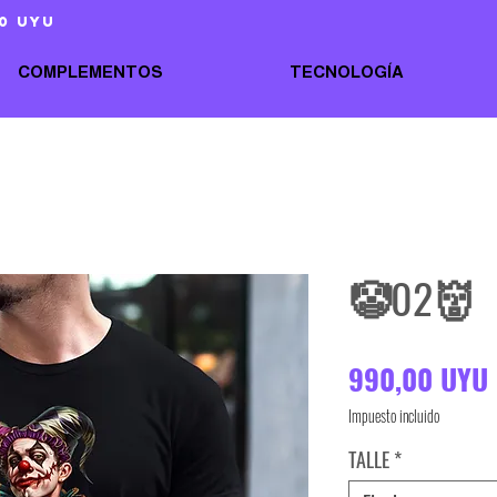
0 uyu
COMPLEMENTOS
TECNOLOGÍA
🤡02👹
990,00 UYU
Impuesto incluido
TALLE
*