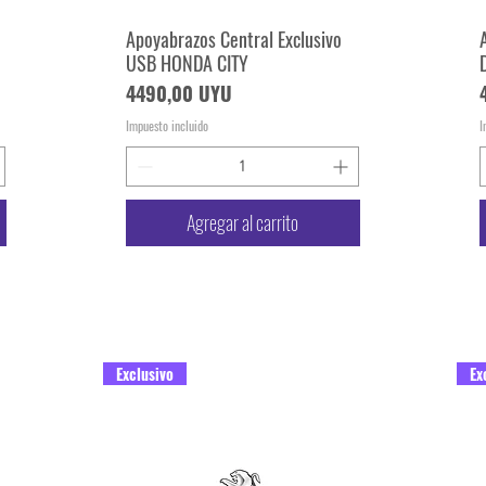
Apoyabrazos Central Exclusivo
Vista rápida
USB HONDA CITY
Precio
4490,00 UYU
Impuesto incluido
I
Agregar al carrito
Exclusivo
Ex