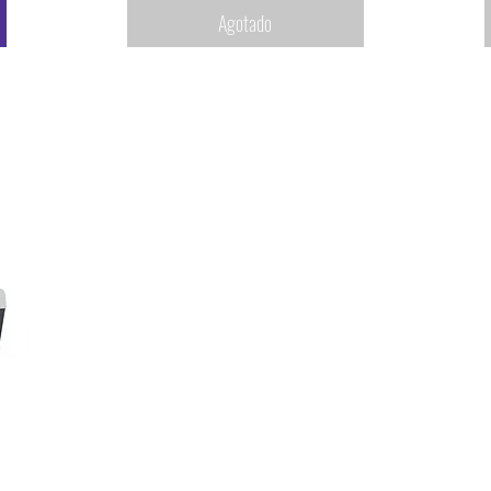
Agotado