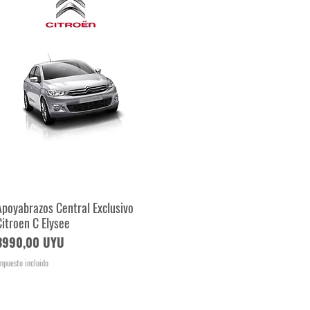
Apoyabrazos Central Exclusivo
Vista rápida
Citroen C Elysee
Precio
3990,00 UYU
mpuesto incluido