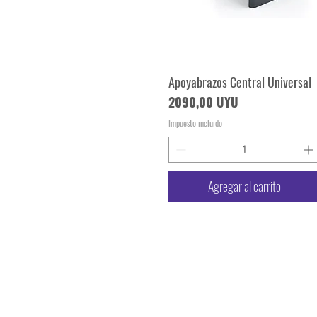
Apoyabrazos Central Universal
Vista rápida
Precio
2090,00 UYU
Impuesto incluido
Agregar al carrito