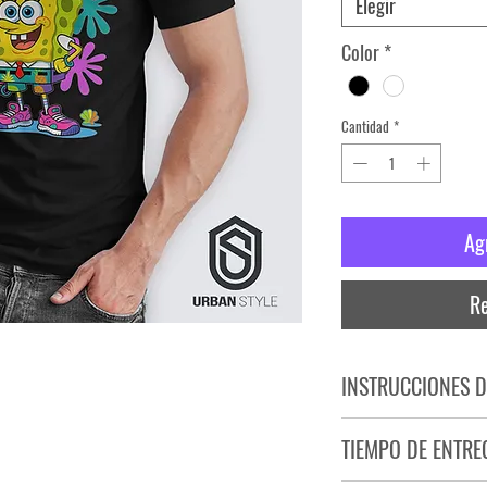
Elegir
Color
*
Cantidad
*
Ag
Re
INSTRUCCIONES D
NO PLANCHAR ESTAM
TIEMPO DE ENTRE
NO UTILIZAR SECADO