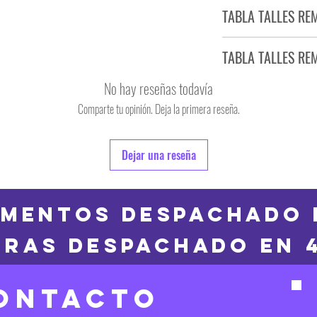
Tiempo estimado de entr
TABLA TALLES RE
Producto bajo demand
TABLA TALLES RE
TALLE
No hay reseñas todavía
S
Comparte tu opinión. Deja la primera reseña.
TALLE
M
6
Dejar una reseña
L
8
XL
10
MENTOS DESPACHADO 
2XL
RAS DESPACHADO en 
12
3XL
14
ONTACTO
16
Las medidas puedes t