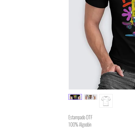
Estampado DTF
100% Algodón