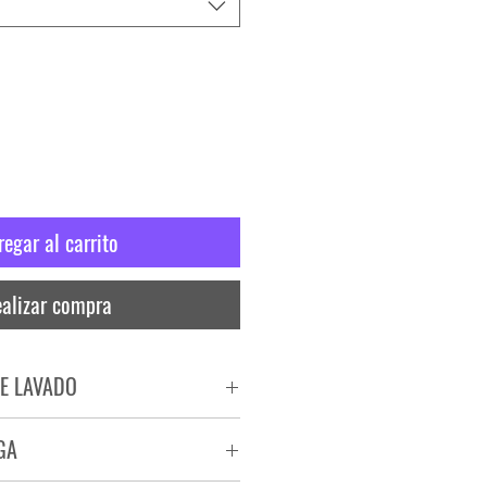
regar al carrito
alizar compra
E LAVADO
PADO
GA
RA