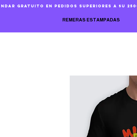
ándar gratuito en pedidos superiores a $U 250
REMERAS ESTAMPADAS