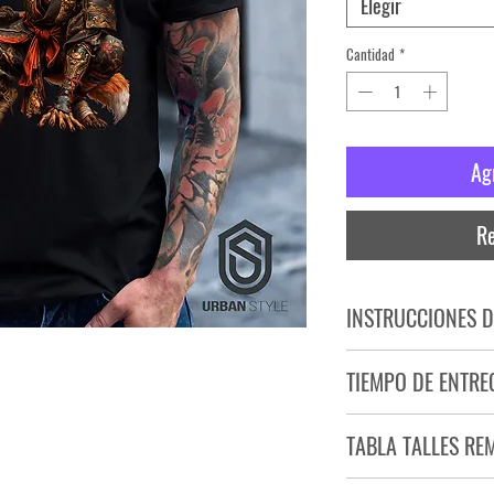
Elegir
Cantidad
*
Ag
Re
INSTRUCCIONES D
NO PLANCHAR ESTAM
TIEMPO DE ENTRE
NO UTILIZAR SECADO
Tiempo estimado de entr
TABLA TALLES RE
Producto bajo demand