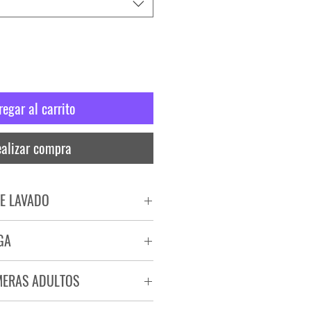
regar al carrito
alizar compra
E LAVADO
PADO
GA
RA
ega de 72 a 96 hs.
MERAS ADULTOS
a.