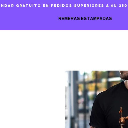
ándar gratuito en pedidos superiores a $U 250
REMERAS ESTAMPADAS