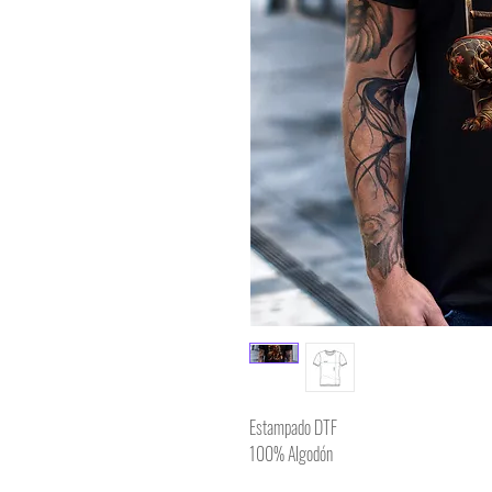
Estampado DTF
100% Algodón