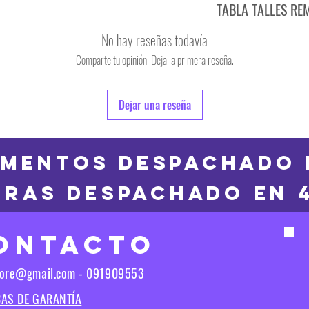
TABLA TALLES RE
TALLE
No hay reseñas todavía
S
Comparte tu opinión. Deja la primera reseña.
TALLE
M
6
Dejar una reseña
L
8
XL
10
MENTOS DESPACHADO 
2XL
RAS DESPACHADO en 
12
3XL
14
ONTACTO
16
Las medidas puedes t
tore@gmail.com - 091909553
Las medidas pueden t
CAS DE GARANTÍA