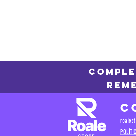
COMPLE
REME
C
roales
POLÍTI