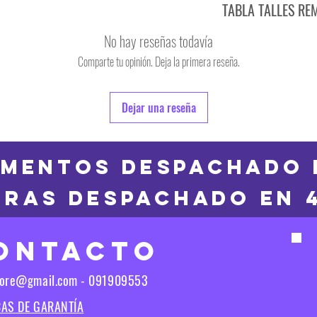
TABLA TALLES RE
TALLE
No hay reseñas todavía
S
Comparte tu opinión. Deja la primera reseña.
TALLE
M
6
Dejar una reseña
L
8
XL
10
MENTOS DESPACHADO 
2XL
RAS DESPACHADO en 
12
3XL
14
ONTACTO
16
Las medidas puedes t
tore@gmail.com - 091909553
Las medidas pueden t
CAS DE GARANTÍA