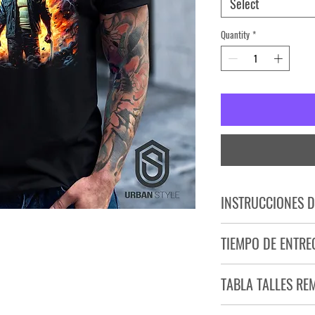
Select
Quantity
*
INSTRUCCIONES D
NO PLANCHAR ESTAM
TIEMPO DE ENTRE
NO UTILIZAR SECADO
Tiempo estimado de entr
TABLA TALLES RE
Producto bajo demand