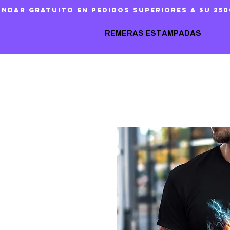
ándar gratuito en pedidos superiores a $U 250
REMERAS ESTAMPADAS