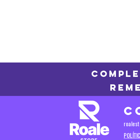
COMPLE
REME
C
roales
POLÍTI