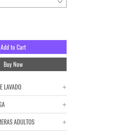
Add to Cart
Buy Now
E LAVADO
PADO
GA
RA
ega de 72 a 96 hs.
MERAS ADULTOS
a.