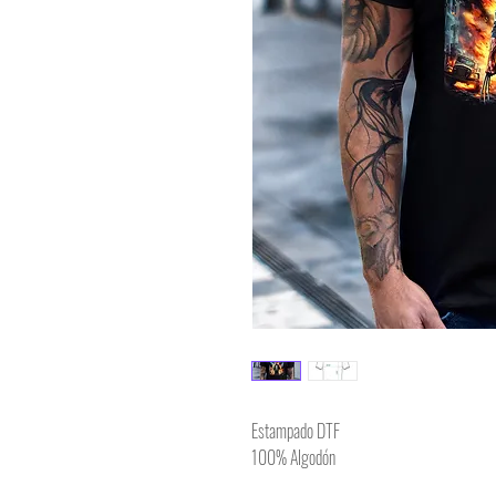
Estampado DTF
100% Algodón