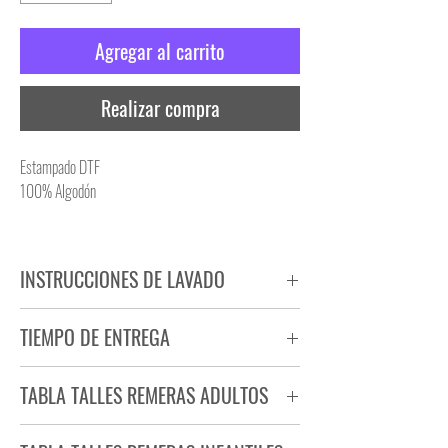
Agregar al carrito
Realizar compra
Estampado DTF
100% Algodón
INSTRUCCIONES DE LAVADO
NO PLANCHAR ESTAMPADO
TIEMPO DE ENTREGA
NO UTILIZAR SECADORA
Tiempo estimado de entrega de 72 a 96 hs.
TABLA TALLES REMERAS ADULTOS
Producto bajo demanda.