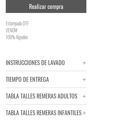
Realizar compra
Estampado DTF
VENOM
100% Algodón
INSTRUCCIONES DE LAVADO
NO PLANCHAR ESTAMPADO
TIEMPO DE ENTREGA
NO UTILIZAR SECADORA
Tiempo estimado de entrega de 72 a 96 hs.
TABLA TALLES REMERAS ADULTOS
Producto bajo demanda.
TABLA TALLES REMERAS INFANTILES
TALLE
ANCHO
LARGO