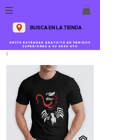
BUSCA EN LA TIENDA
Envío estándar gratuito en pedidos
superiores a $U 2500 uyu