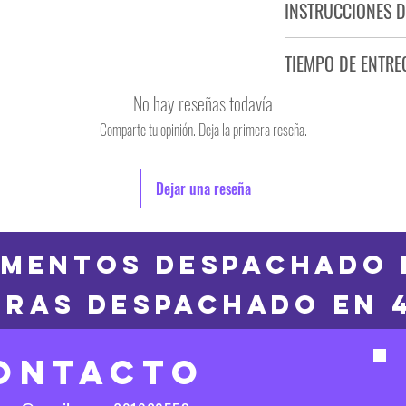
INSTRUCCIONES D
NO PLANCHAR ESTAM
TIEMPO DE ENTRE
NO UTILIZAR SECADO
No hay reseñas todavía
Tiempo estimado de entr
Producto bajo demand
Comparte tu opinión. Deja la primera reseña.
Dejar una reseña
MENTOS DESPACHADO 
RAS DESPACHADO en 
ONTACTO