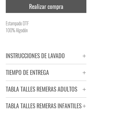
Realizar compra
Estampado DTF
100% Algodón
INSTRUCCIONES DE LAVADO
NO PLANCHAR ESTAMPADO
TIEMPO DE ENTREGA
NO UTILIZAR SECADORA
Tiempo estimado de entrega de 72 a 96 hs.
TABLA TALLES REMERAS ADULTOS
Producto bajo demanda.
TABLA TALLES REMERAS INFANTILES
TALLE
ANCHO
LARGO
S
44
71
TALLE
ANCHO
LARGO