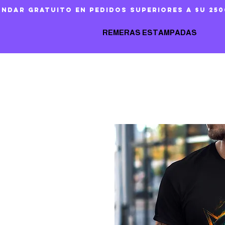
ándar gratuito en pedidos superiores a $U 250
REMERAS ESTAMPADAS