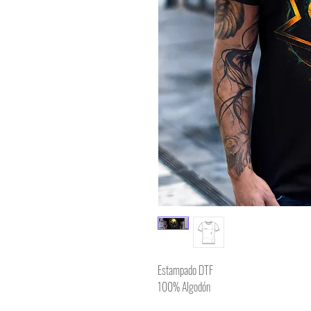
Estampado DTF
100% Algodón