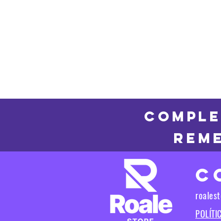
COMPLE
REME
C
roales
POLÍTI