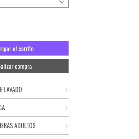
regar al carrito
alizar compra
E LAVADO
PADO
GA
RA
ega de 72 a 96 hs.
MERAS ADULTOS
a.