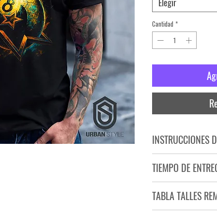
Elegir
Cantidad
*
Ag
Re
INSTRUCCIONES D
NO PLANCHAR ESTAM
TIEMPO DE ENTRE
NO UTILIZAR SECADO
Tiempo estimado de entr
TABLA TALLES RE
Producto bajo demand