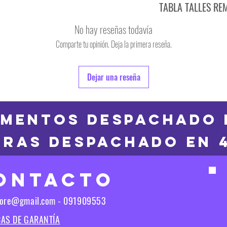
TABLA TALLES RE
TALLE
No hay reseñas todavía
S
Comparte tu opinión. Deja la primera reseña.
TALLE
M
6
Dejar una reseña
L
8
XL
10
MENTOS DESPACHADO 
2XL
RAS DESPACHADO en 
12
3XL
14
ONTACTO
16
Las medidas puedes t
tore@gmail.com - 091909553
Las medidas pueden t
CAS DE GARANTÍA