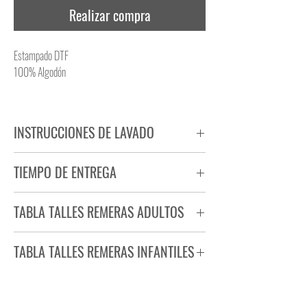
Realizar compra
Estampado DTF
100% Algodón
INSTRUCCIONES DE LAVADO
NO PLANCHAR ESTAMPADO
TIEMPO DE ENTREGA
NO UTILIZAR SECADORA
Tiempo estimado de entrega de 72 a 96 hs.
TABLA TALLES REMERAS ADULTOS
Producto bajo demanda.
TABLA TALLES REMERAS INFANTILES
TALLE
ANCHO
LARGO
S
44
71
TALLE
ANCHO
LARGO