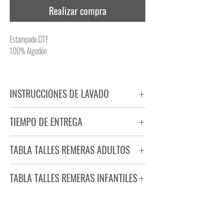
Realizar compra
Estampado DTF
100% Algodón
INSTRUCCIONES DE LAVADO
NO PLANCHAR ESTAMPADO
TIEMPO DE ENTREGA
NO UTILIZAR SECADORA
Tiempo estimado de entrega de 72 a 96 hs.
TABLA TALLES REMERAS ADULTOS
Producto bajo demanda.
TABLA TALLES REMERAS INFANTILES
TALLE
ANCHO
LARGO
S
44
71
TALLE
ANCHO
LARGO