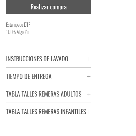
Realizar compra
Estampado DTF
100% Algodón
INSTRUCCIONES DE LAVADO
NO PLANCHAR ESTAMPADO
TIEMPO DE ENTREGA
NO UTILIZAR SECADORA
Tiempo estimado de entrega de 72 a 96 hs.
TABLA TALLES REMERAS ADULTOS
Producto bajo demanda.
TABLA TALLES REMERAS INFANTILES
TALLE
ANCHO
LARGO
S
44
71
TALLE
ANCHO
LARGO