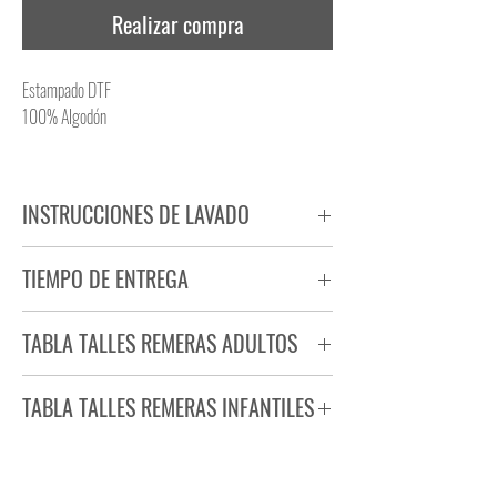
Realizar compra
Estampado DTF
100% Algodón
INSTRUCCIONES DE LAVADO
NO PLANCHAR ESTAMPADO
TIEMPO DE ENTREGA
NO UTILIZAR SECADORA
Tiempo estimado de entrega de 72 a 96 hs.
TABLA TALLES REMERAS ADULTOS
Producto bajo demanda.
TABLA TALLES REMERAS INFANTILES
TALLE
ANCHO
LARGO
S
44
71
TALLE
ANCHO
LARGO