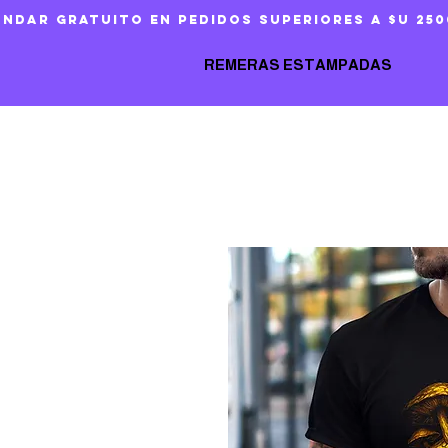
ándar gratuito en pedidos superiores a $U 250
REMERAS ESTAMPADAS