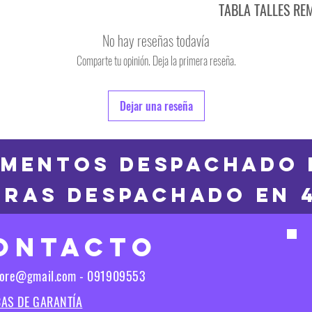
TABLA TALLES RE
TALLE
No hay reseñas todavía
S
Comparte tu opinión. Deja la primera reseña.
TALLE
M
6
Dejar una reseña
L
8
XL
10
MENTOS DESPACHADO 
2XL
RAS DESPACHADO en 
12
3XL
14
ONTACTO
16
Las medidas puedes t
tore@gmail.com - 091909553
Las medidas pueden t
CAS DE GARANTÍA