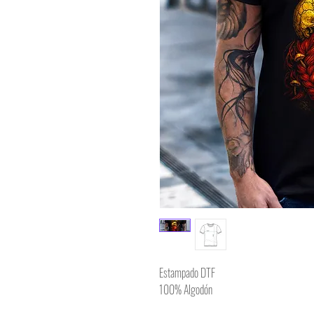
Estampado DTF
100% Algodón