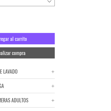
regar al carrito
alizar compra
E LAVADO
PADO
GA
RA
ega de 72 a 96 hs.
MERAS ADULTOS
a.