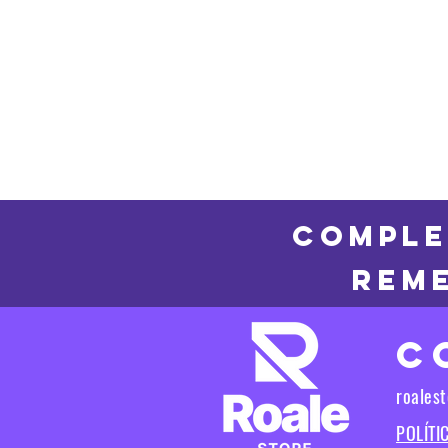
COMPLE
REME
C
roales
POLÍTI