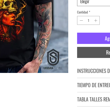
Elegir
Cantidad
*
Ag
Re
INSTRUCCIONES D
NO PLANCHAR ESTAM
TIEMPO DE ENTRE
NO UTILIZAR SECADO
Tiempo estimado de entr
TABLA TALLES RE
Producto bajo demand