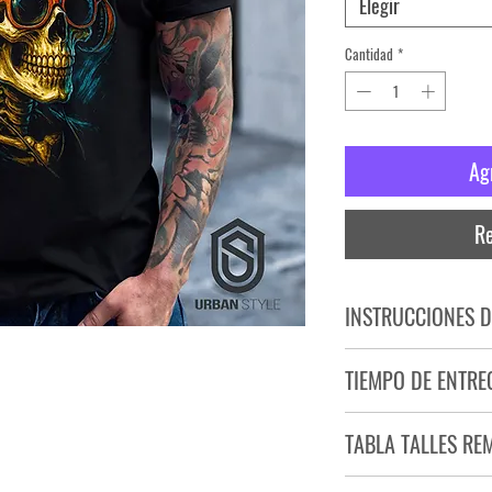
Elegir
Cantidad
*
Ag
Re
INSTRUCCIONES D
NO PLANCHAR ESTAM
TIEMPO DE ENTRE
NO UTILIZAR SECADO
Tiempo estimado de entr
TABLA TALLES RE
Producto bajo demand