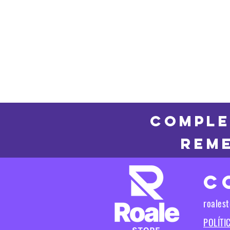
COMPLE
REME
C
roales
POLÍTI