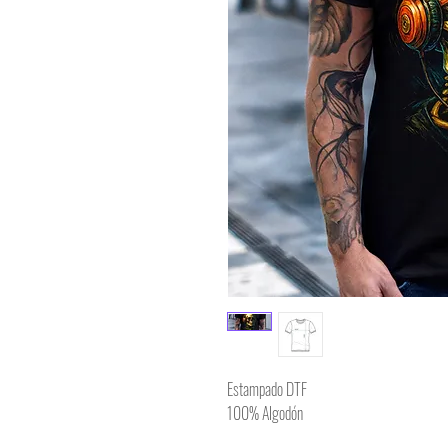
Estampado DTF
100% Algodón