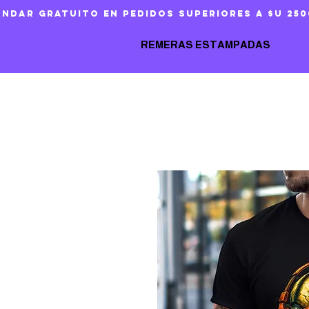
ándar gratuito en pedidos superiores a $U 250
REMERAS ESTAMPADAS