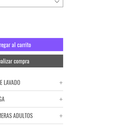
regar al carrito
alizar compra
E LAVADO
PADO
GA
RA
ega de 72 a 96 hs.
MERAS ADULTOS
a.