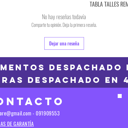
TABLA TALLES RE
TALLE
No hay reseñas todavía
S
Comparte tu opinión. Deja la primera reseña.
TALLE
M
6
Dejar una reseña
L
8
XL
10
MENTOS DESPACHADO 
2XL
RAS DESPACHADO en 
12
3XL
14
ONTACTO
16
Las medidas puedes t
tore@gmail.com - 091909553
Las medidas pueden t
CAS DE GARANTÍA